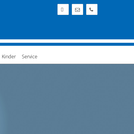
Zur Wegbeschreibung
info@ziz-freiburg.de
0761 - 22592
Kinder
Service