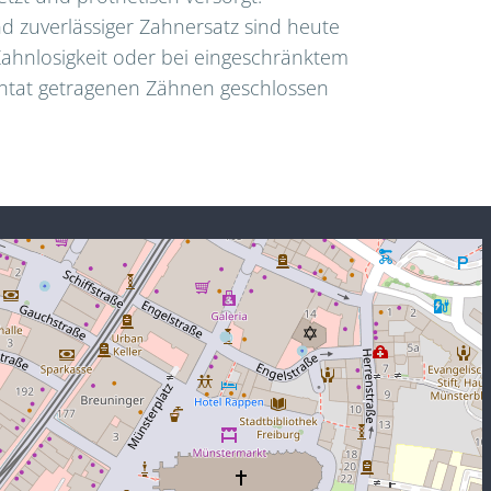
nd zuverlässiger Zahnersatz sind heute
ahnlosigkeit oder bei eingeschränktem
antat getragenen Zähnen geschlossen