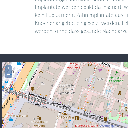
Implantate werden exakt da inseriert, w
kein Luxus mehr. Zahnimplantate aus T
Knochenangebot eingesetzt werden. Feh
werden, ohne dass gesunde Nachbarzä