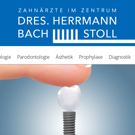
logie
Parodontologie
Ästhetik
Prophylaxe
Diagnostik