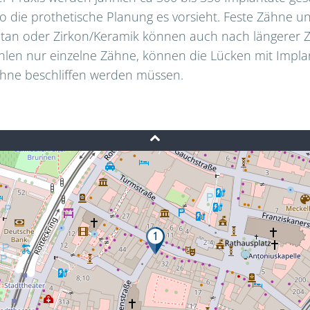
o die prothetische Planung es vorsieht. Feste Zähne u
itan oder Zirkon/Keramik können auch nach längerer Z
len nur einzelne Zähne, können die Lücken mit Impl
hne beschliffen werden müssen.