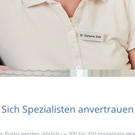
Sich Spezialisten anvertrauen
r Praxis werden jährlich ca 300 bis 350 Implantate ges